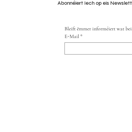
Abonnéiert Iech op eis Newslett
Bleift ëmmer informéiert wat be
E-Mail
*