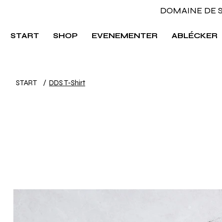
DOMAINE DE
START
SHOP
EVENEMENTER
ABLÉCKER
START
/
DDS T-Shirt