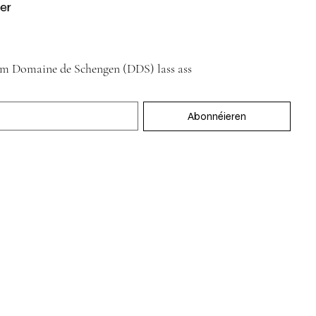
er
im Domaine de Schengen (DDS) lass ass
Abonnéieren