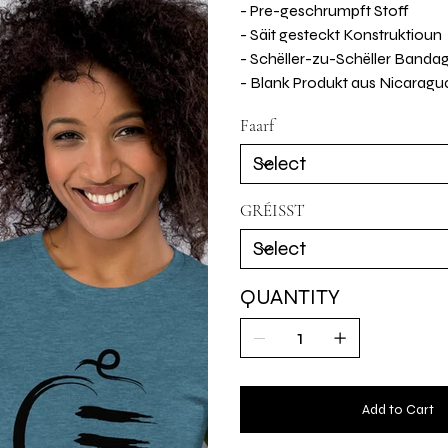
- Pre-geschrumpft Stoff
- Säit gesteckt Konstruktioun
- Schëller-zu-Schëller Banda
- Blank Produkt aus Nicarag
Faarf
GRÉISST
QUANTITY
Add to Cart