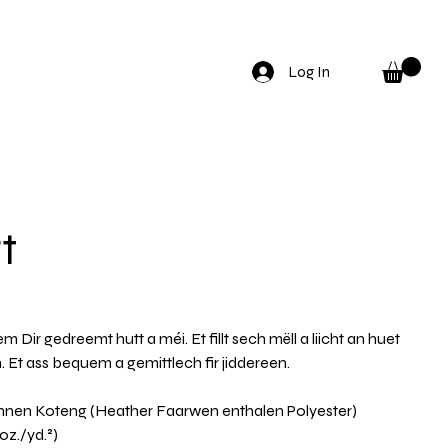
Log In
t
m Dir gedreemt hutt a méi. Et fillt sech mëll a liicht an huet
h. Et ass bequem a gemittlech fir jiddereen.
nen Koteng (Heather Faarwen enthalen Polyester)
oz./yd.²)