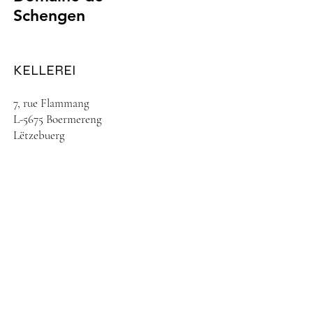
Schengen
KELLEREI
7, rue Flammang
L-5675 Boermereng
Lëtzebuerg