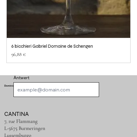
6 bicchieri Gabriel Domaine de Schengen
Prezzo
96,88 €
Äntwert
Dominio di Schengen
CANTINA
7, rue Flammang
L-5675 Burmeringen
Lussemburgo