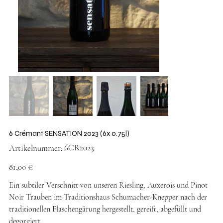
6 Crémant SENSATION 2023 (6x 0.75l)
Artikelnummer:
6CR2023
Artikelnummer:
6CR2023
Preis
81,00 €
Ein subtiler Verschnitt von unseren Riesling, Auxerois und Pinot
Noir Trauben im Traditionshaus Schumacher-Knepper nach der
traditionellen Flaschengärung hergestellt, gereift, abgefüllt und
degorgiert.