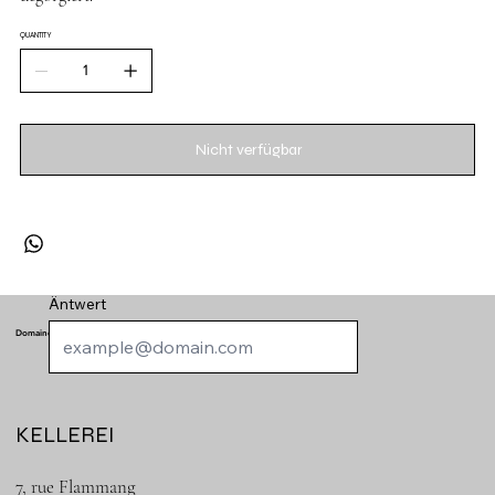
QUANTITY
Nicht verfügbar
Äntwert
Domaine de Schengen
KELLEREI
7, rue Flammang