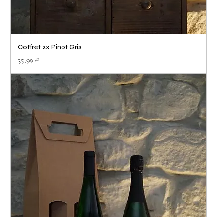
Coffret 2x Pinot Gris
Prix
35,99 €