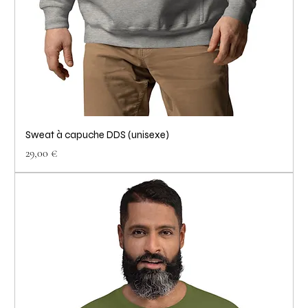
Sweat à capuche DDS (unisexe)
Prix
29,00 €