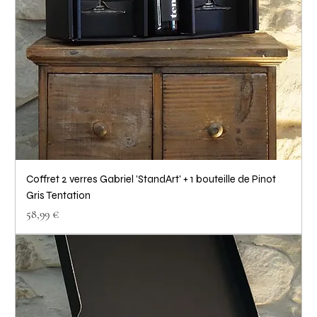
Coffret 2 verres Gabriel 'StandArt' + 1 bouteille de Pinot
Gris Tentation
Prix
58,99 €