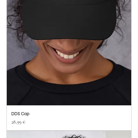
DDS Cap
Prix
28,99 €