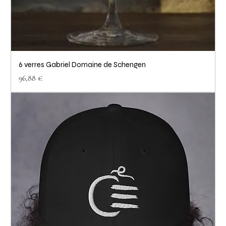
6 verres Gabriel Domaine de Schengen
Prix
96,88 €