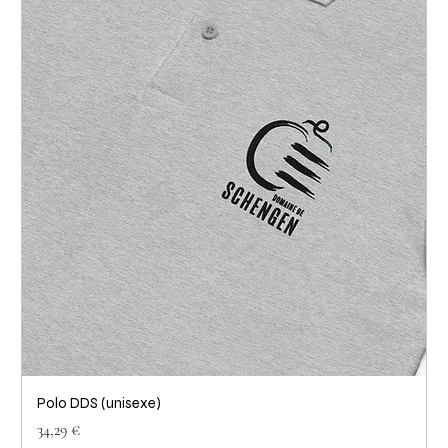
Polo DDS (unisexe)
Prix
34,29 €